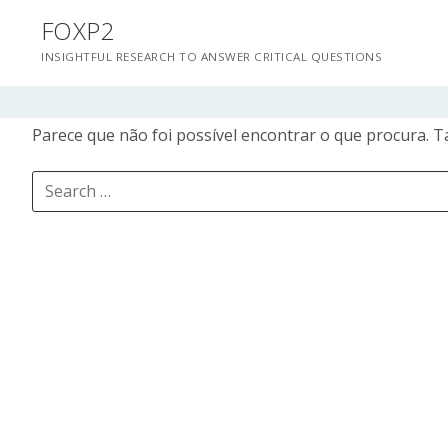
Saltar
FOXP2
para
INSIGHTFUL RESEARCH TO ANSWER CRITICAL QUESTIONS
conteúdo
Parece que não foi possível encontrar o que procura. T
Pesquisar
por: