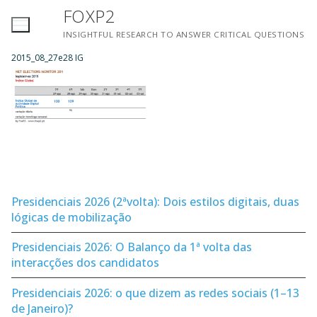
Saltar
FOXP2
para
INSIGHTFUL RESEARCH TO ANSWER CRITICAL QUESTIONS
conteúdo
2015_08_27e28 IG
Presidenciais 2026 (2ªvolta): Dois estilos digitais, duas
lógicas de mobilização
Presidenciais 2026: O Balanço da 1ª volta das
interacções dos candidatos
Presidenciais 2026: o que dizem as redes sociais (1–13
de Janeiro)?