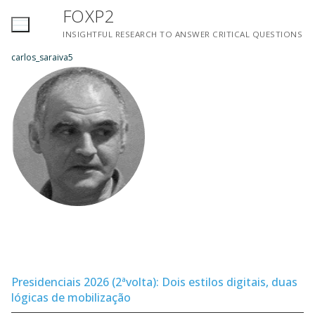
Saltar
FOXP2
para
INSIGHTFUL RESEARCH TO ANSWER CRITICAL QUESTIONS
conteúdo
carlos_saraiva5
Presidenciais 2026 (2ªvolta): Dois estilos digitais, duas
lógicas de mobilização