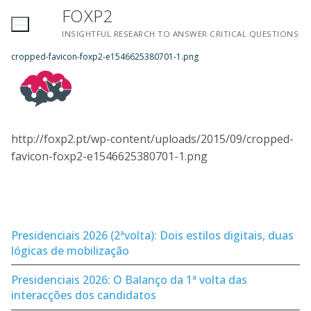
Saltar
FOXP2
para
INSIGHTFUL RESEARCH TO ANSWER CRITICAL QUESTIONS
conteúdo
cropped-favicon-foxp2-e1546625380701-1.png
http://foxp2.pt/wp-content/uploads/2015/09/cropped-
favicon-foxp2-e1546625380701-1.png
Presidenciais 2026 (2ªvolta): Dois estilos digitais, duas
lógicas de mobilização
Presidenciais 2026: O Balanço da 1ª volta das
interacções dos candidatos