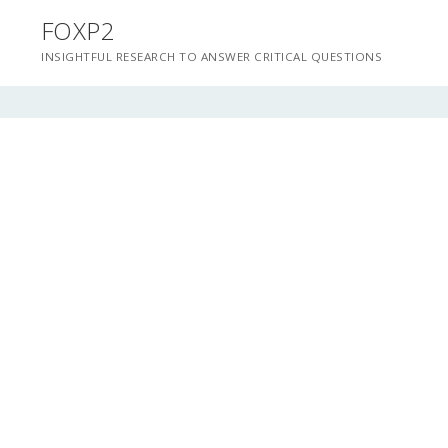
Saltar
FOXP2
para
INSIGHTFUL RESEARCH TO ANSWER CRITICAL QUESTIONS
conteúdo