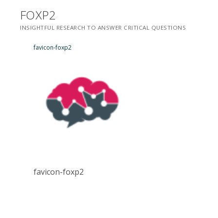
Saltar
FOXP2
para
INSIGHTFUL RESEARCH TO ANSWER CRITICAL QUESTIONS
conteúdo
favicon-foxp2
favicon-foxp2