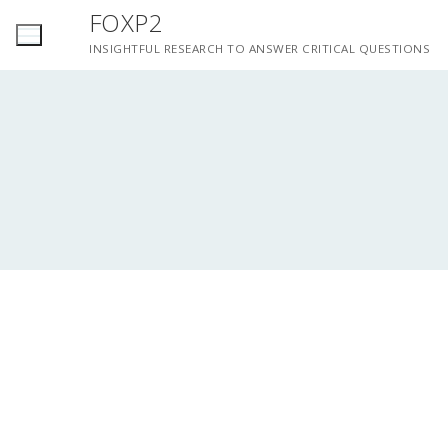
Saltar
FOXP2
para
INSIGHTFUL RESEARCH TO ANSWER CRITICAL QUESTIONS
conteúdo