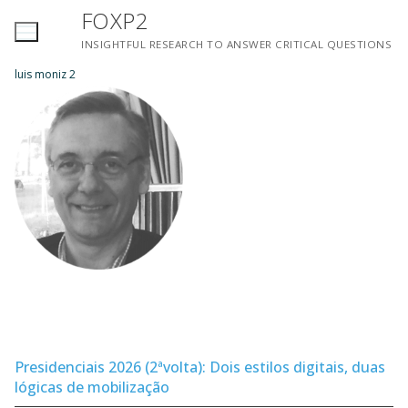
Saltar
FOXP2
para
INSIGHTFUL RESEARCH TO ANSWER CRITICAL QUESTIONS
conteúdo
luis moniz 2
Presidenciais 2026 (2ªvolta): Dois estilos digitais, duas
lógicas de mobilização