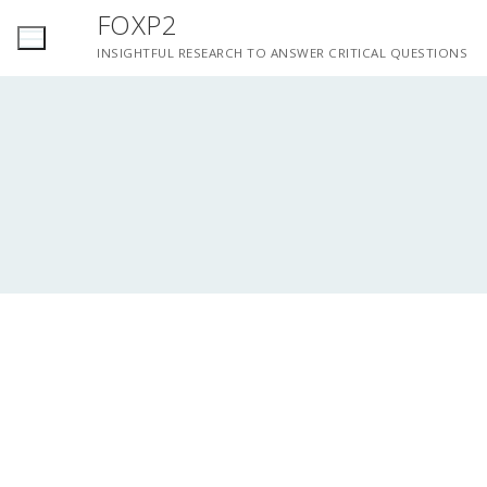
Saltar
FOXP2
para
INSIGHTFUL RESEARCH TO ANSWER CRITICAL QUESTIONS
conteúdo